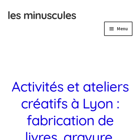
les minuscules
Menu
Animation
d’ateliers à Lyon
Kits créatifs
et tutos
Activités et ateliers
Collections
créatifs à Lyon :
de papeterie
fabrication de
Tampons
livres, gravure,
gravé à la main