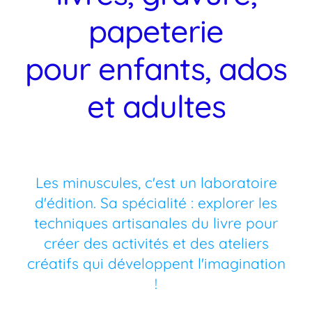
papeterie
Boutique
en ligne
pour enfants, ados
A propos
et adultes
et contact
Liens
utiles
Les minuscules, c'est un laboratoire
d'édition. Sa spécialité : explorer les
techniques artisanales du livre pour
créer des activités et des ateliers
créatifs qui développent l'imagination
!