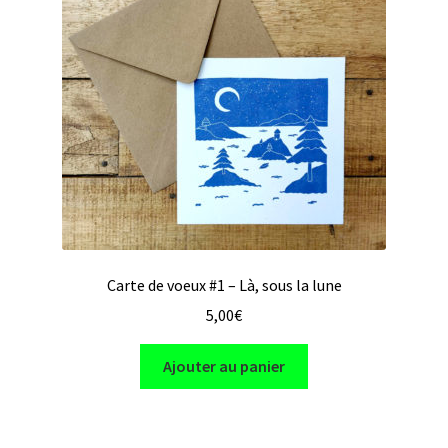
le
en ligne
menu
enfant
A propos
et contact
Liens
utiles
Carte de voeux #1 – Là, sous la lune
5,00
€
Ajouter au panier