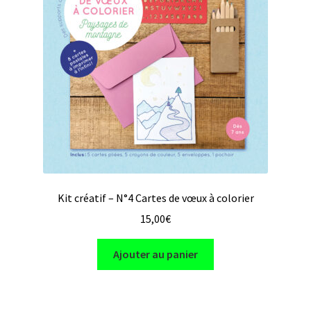
le
en ligne
menu
enfant
A propos
et contact
Liens
utiles
Kit créatif – N°4 Cartes de vœux à colorier
15,00
€
Ajouter au panier