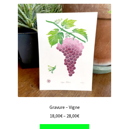
variations.
Les
options
peuvent
être
choisies
sur
la
page
du
produit
Gravure – Vigne
18,00
€
–
28,00
€
Ce