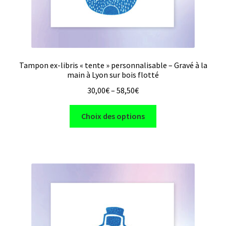
produit
Tampon ex-libris « tente » personnalisable – Gravé à la
main à Lyon sur bois flotté
30,00
€
–
58,50
€
Ce
Choix des options
produit
a
plusieurs
variations.
Les
options
peuvent
être
choisies