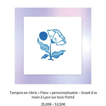
plusieurs
variations.
Les
options
peuvent
être
choisies
sur
la
page
du
produit
Tampon ex-libris « Fleur » personnalisable – Gravé à la
main à Lyon sur bois flotté
25,00
€
–
53,50
€