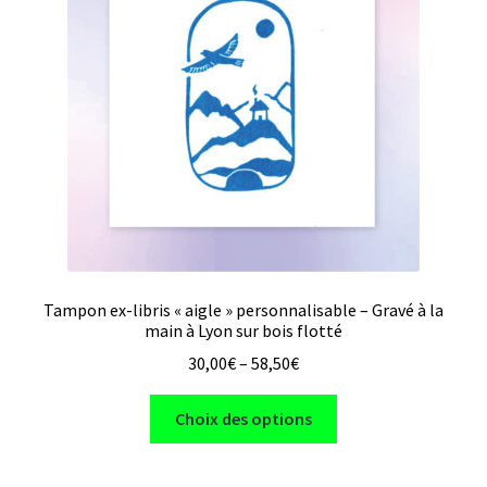
le
en ligne
menu
enfant
A propos
et contact
Liens
utiles
Tampon ex-libris « aigle » personnalisable – Gravé à la
main à Lyon sur bois flotté
30,00
€
–
58,50
€
Ce
Choix des options
produit
a