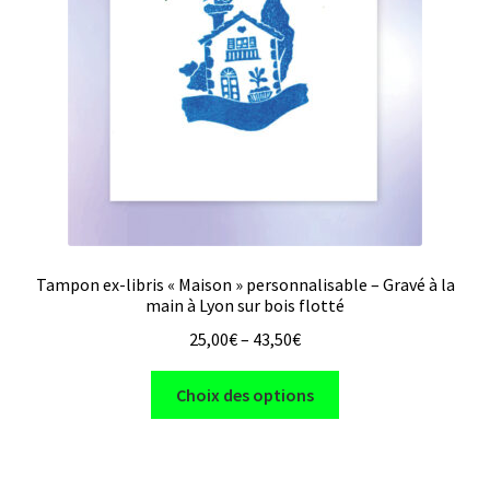
choisies
sur
la
page
du
produit
Tampon ex-libris « Maison » personnalisable – Gravé à la
main à Lyon sur bois flotté
25,00
€
–
43,50
€
Ce
Choix des options
produit
a
plusieurs