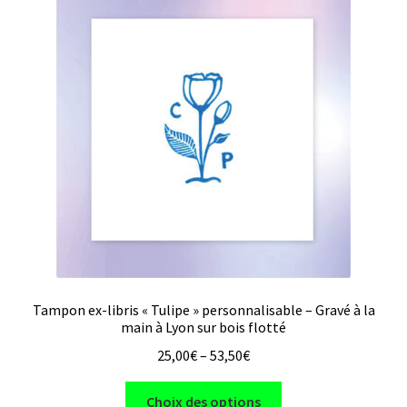
Les
options
peuvent
être
choisies
sur
la
page
du
produit
Tampon ex-libris « Tulipe » personnalisable – Gravé à la
main à Lyon sur bois flotté
25,00
€
–
53,50
€
Ce
Choix des options