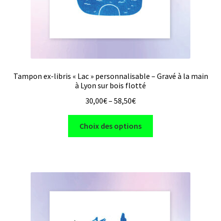
du
produit
Tampon ex-libris « Lac » personnalisable – Gravé à la main
à Lyon sur bois flotté
30,00
€
–
58,50
€
Ce
Choix des options
produit
a
plusieurs
variations.
Les
options
peuvent
être