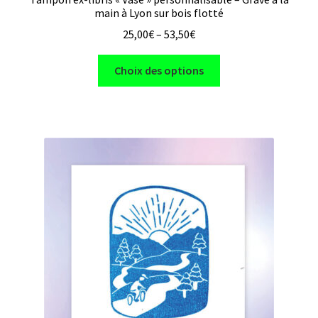
main à Lyon sur bois flotté
25,00
€
–
53,50
€
Ce
Choix des options
produit
a
plusieurs
variations.
Les
options
peuvent
être
choisies
sur
la
page
du
produit