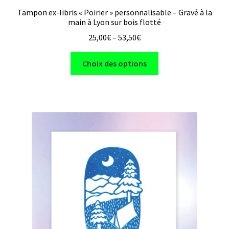
Tampon ex-libris « Poirier » personnalisable – Gravé à la
main à Lyon sur bois flotté
25,00
€
–
53,50
€
Ce
Choix des options
produit
a
plusieurs
variations.
Les
options
peuvent
être
choisies
sur
la
page
du