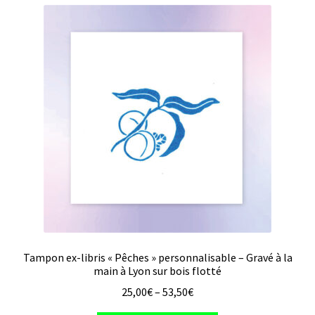
variations.
Les
options
peuvent
être
choisies
sur
la
page
du
produit
Tampon ex-libris « Pêches » personnalisable – Gravé à la
main à Lyon sur bois flotté
25,00
€
–
53,50
€