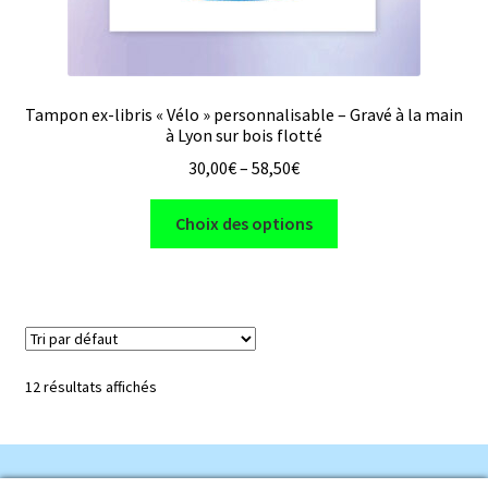
Tampon ex-libris « Vélo » personnalisable – Gravé à la main
à Lyon sur bois flotté
30,00
€
–
58,50
€
Ce
Choix des options
produit
a
plusieurs
variations.
Les
options
12 résultats affichés
peuvent
être
choisies
sur
© les minuscules 2024 - Ghislaine Fagalde - n° SIRET :