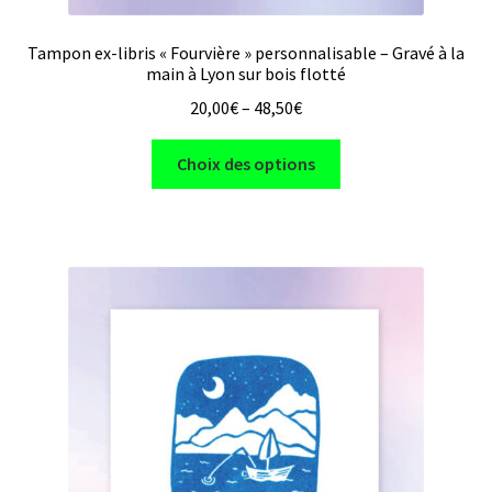
Tampon ex-libris « Fourvière » personnalisable – Gravé à la
main à Lyon sur bois flotté
20,00
€
–
48,50
€
Ce
Choix des options
produit
a
plusieurs
variations.
Les
options
peuvent
être
choisies
sur
la
page