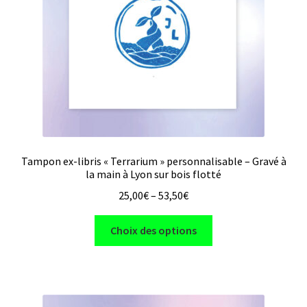
sur
la
page
du
produit
Tampon ex-libris « Terrarium » personnalisable – Gravé à
la main à Lyon sur bois flotté
25,00
€
–
53,50
€
Ce
Choix des options
produit
a
plusieurs
variations.