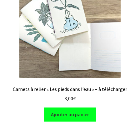
le
en ligne
menu
enfant
A propos
et contact
Liens
utiles
Carnets à relier « Les pieds dans l’eau » – à télécharger
3,00
€
Ajouter au panier