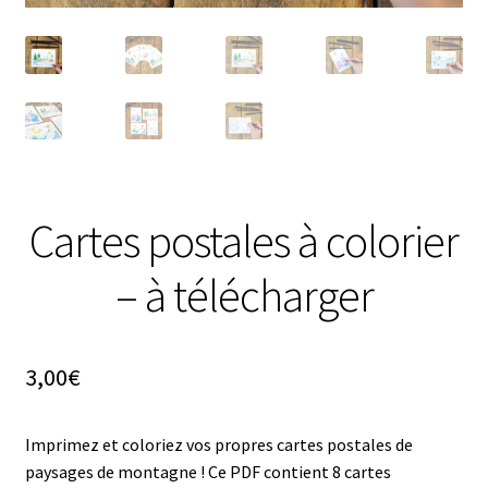
le
en ligne
menu
enfant
A propos
et contact
Liens
utiles
Cartes postales à colorier
– à télécharger
3,00
€
Imprimez et coloriez vos propres cartes postales de
paysages de montagne ! Ce PDF contient 8 cartes