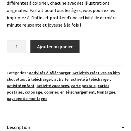
différentes à colorier, chacune avec des illustrations
originales. Parfait pour tous les âges, vous pourrez les
imprimez à l’infini et profiter d’une activité de dernière
minute relaxante et joyeuse à la fois !
quantité
Ajouter au panier
de
Cartes
postales
à
Catégories :
Activités à télécharger
,
Activités créatives en kits
Étiquettes :
à télécharger
,
activité
,
activité à télécharger
,
colorier
activité enfant
,
activité vacances
,
carte postale
,
cartes
-
postales
,
coloriage
,
colorier
,
en téléchargement
,
Montagne
,
à
paysage de montagne
télécharger
Description